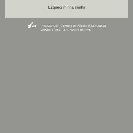
Esqueci minha senha
PROCERGS - Controle de Acesso e Segurança
Versão: 1.10.1 - 31/07/2026 08:36:53