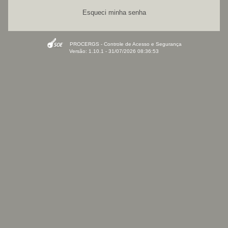
Esqueci minha senha
PROCERGS - Controle de Acesso e Segurança
Versão: 1.10.1 - 31/07/2026 08:36:53