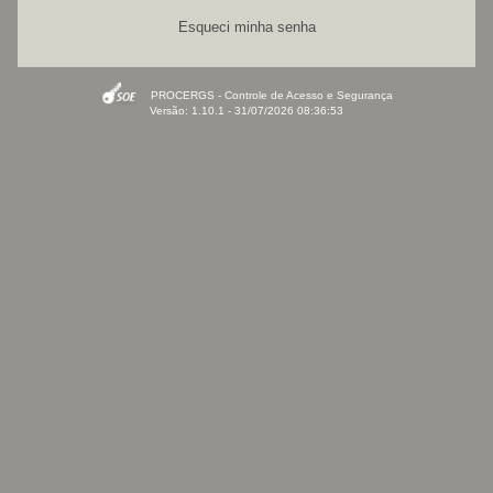
Esqueci minha senha
PROCERGS - Controle de Acesso e Segurança
Versão: 1.10.1 - 31/07/2026 08:36:53