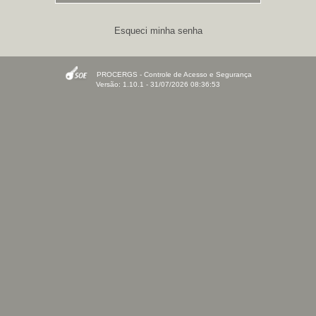
Esqueci minha senha
PROCERGS - Controle de Acesso e Segurança
Versão: 1.10.1 - 31/07/2026 08:36:53