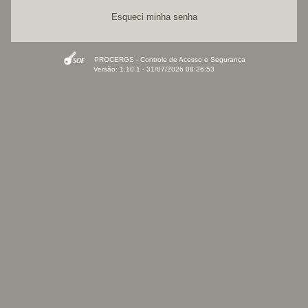
Esqueci minha senha
PROCERGS - Controle de Acesso e Segurança
Versão: 1.10.1 - 31/07/2026 08:36:53