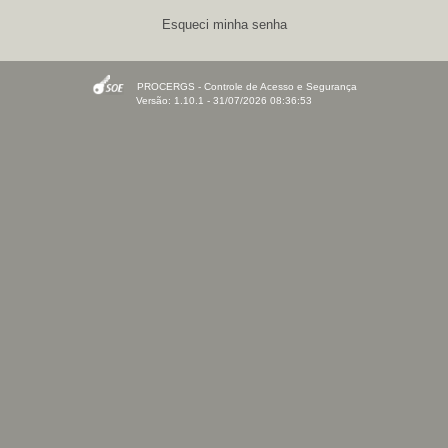
Esqueci minha senha
PROCERGS - Controle de Acesso e Segurança
Versão: 1.10.1 - 31/07/2026 08:36:53