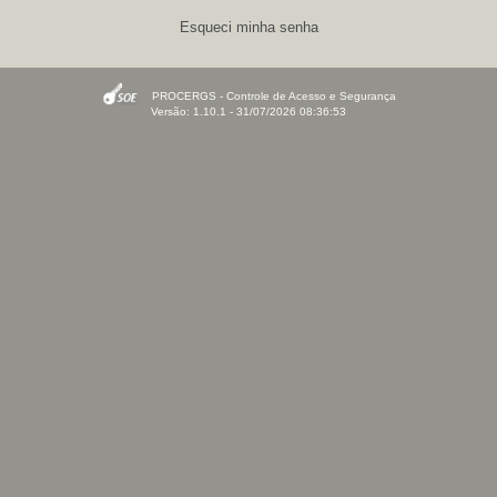
Esqueci minha senha
PROCERGS - Controle de Acesso e Segurança
Versão: 1.10.1 - 31/07/2026 08:36:53