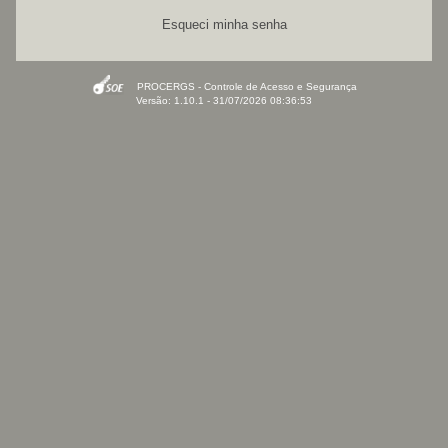
Esqueci minha senha
PROCERGS - Controle de Acesso e Segurança
Versão: 1.10.1 - 31/07/2026 08:36:53