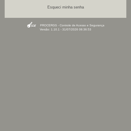
Esqueci minha senha
PROCERGS - Controle de Acesso e Segurança
Versão: 1.10.1 - 31/07/2026 08:36:53