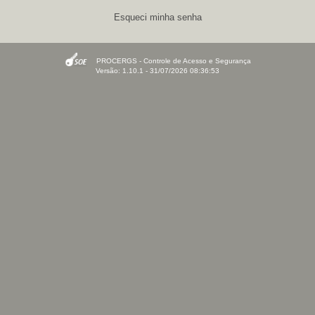
Esqueci minha senha
PROCERGS - Controle de Acesso e Segurança
Versão: 1.10.1 - 31/07/2026 08:36:53