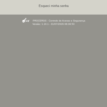
Esqueci minha senha
PROCERGS - Controle de Acesso e Segurança
Versão: 1.10.1 - 31/07/2026 08:36:53