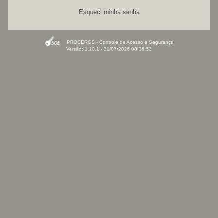
Esqueci minha senha
PROCERGS - Controle de Acesso e Segurança
Versão: 1.10.1 - 31/07/2026 08:36:53