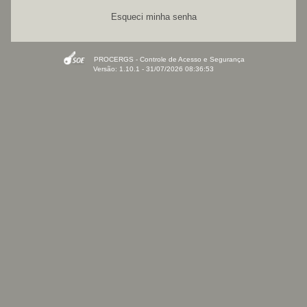
Esqueci minha senha
PROCERGS - Controle de Acesso e Segurança
Versão: 1.10.1 - 31/07/2026 08:36:53