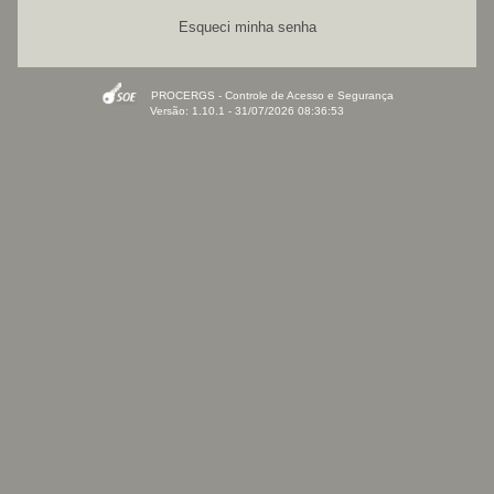
Esqueci minha senha
PROCERGS - Controle de Acesso e Segurança
Versão: 1.10.1 - 31/07/2026 08:36:53