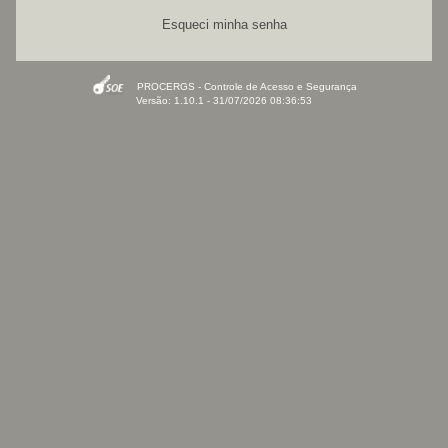
Esqueci minha senha
PROCERGS - Controle de Acesso e Segurança
Versão: 1.10.1 - 31/07/2026 08:36:53