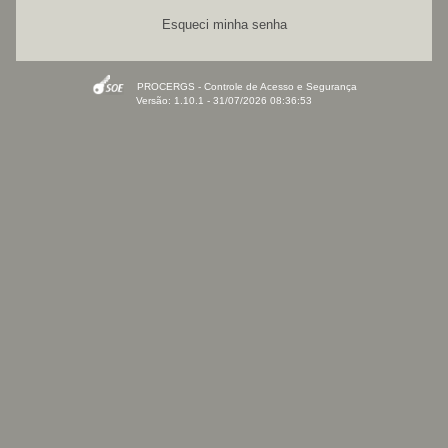
Esqueci minha senha
PROCERGS - Controle de Acesso e Segurança
Versão: 1.10.1 - 31/07/2026 08:36:53