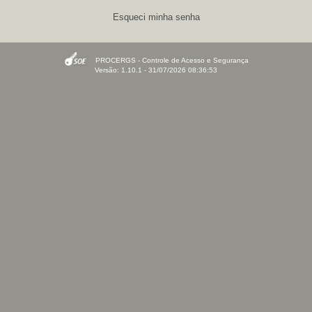
Esqueci minha senha
PROCERGS - Controle de Acesso e Segurança
Versão: 1.10.1 - 31/07/2026 08:36:53