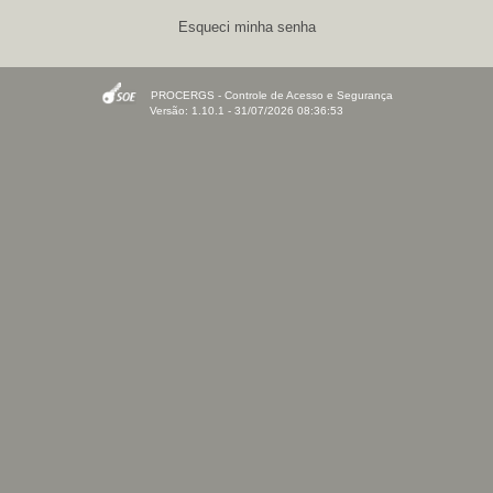
Esqueci minha senha
PROCERGS - Controle de Acesso e Segurança
Versão: 1.10.1 - 31/07/2026 08:36:53