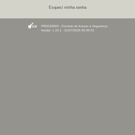
Esqueci minha senha
PROCERGS - Controle de Acesso e Segurança
Versão: 1.10.1 - 31/07/2026 08:36:53