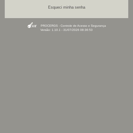
Esqueci minha senha
PROCERGS - Controle de Acesso e Segurança
Versão: 1.10.1 - 31/07/2026 08:36:53