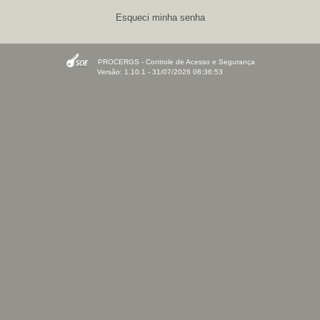
Esqueci minha senha
PROCERGS - Controle de Acesso e Segurança
Versão: 1.10.1 - 31/07/2026 08:36:53