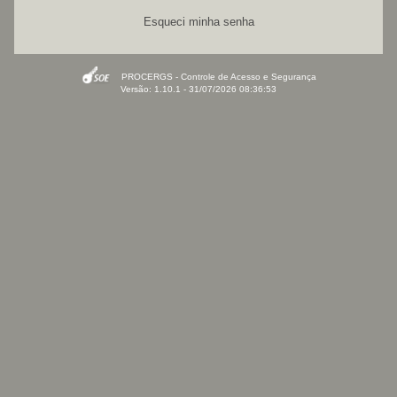
Esqueci minha senha
PROCERGS - Controle de Acesso e Segurança
Versão: 1.10.1 - 31/07/2026 08:36:53