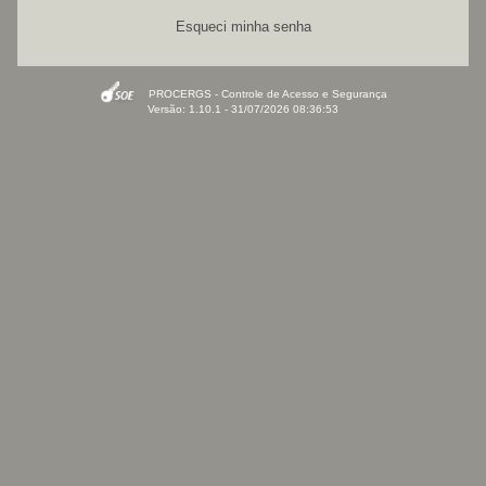
Esqueci minha senha
PROCERGS - Controle de Acesso e Segurança
Versão: 1.10.1 - 31/07/2026 08:36:53