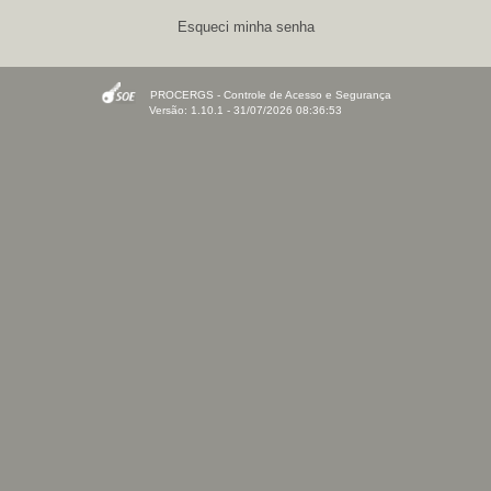
Esqueci minha senha
PROCERGS - Controle de Acesso e Segurança
Versão: 1.10.1 - 31/07/2026 08:36:53