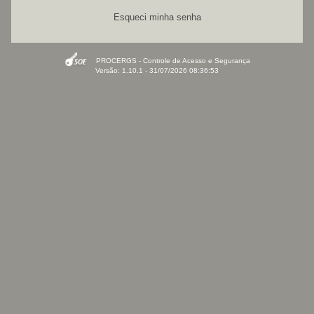
Esqueci minha senha
PROCERGS - Controle de Acesso e Segurança
Versão: 1.10.1 - 31/07/2026 08:36:53