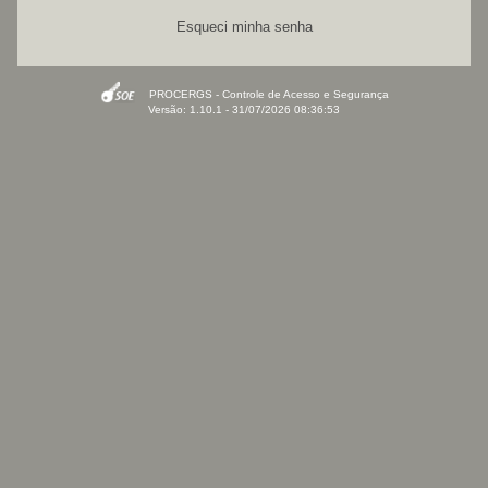
Esqueci minha senha
PROCERGS - Controle de Acesso e Segurança
Versão: 1.10.1 - 31/07/2026 08:36:53