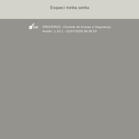
Esqueci minha senha
PROCERGS - Controle de Acesso e Segurança
Versão: 1.10.1 - 31/07/2026 08:36:53