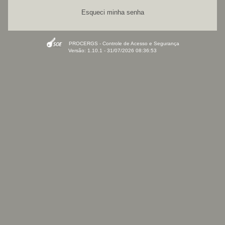
Esqueci minha senha
PROCERGS - Controle de Acesso e Segurança
Versão: 1.10.1 - 31/07/2026 08:36:53