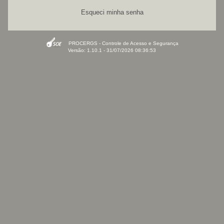
Esqueci minha senha
PROCERGS - Controle de Acesso e Segurança
Versão: 1.10.1 - 31/07/2026 08:36:53