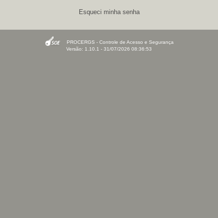
Esqueci minha senha
PROCERGS - Controle de Acesso e Segurança
Versão: 1.10.1 - 31/07/2026 08:36:53