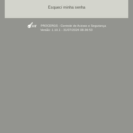
Esqueci minha senha
PROCERGS - Controle de Acesso e Segurança
Versão: 1.10.1 - 31/07/2026 08:36:53