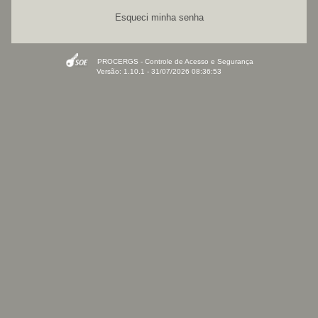
Esqueci minha senha
PROCERGS - Controle de Acesso e Segurança
Versão: 1.10.1 - 31/07/2026 08:36:53