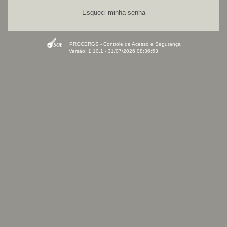
Esqueci minha senha
PROCERGS - Controle de Acesso e Segurança
Versão: 1.10.1 - 31/07/2026 08:36:53