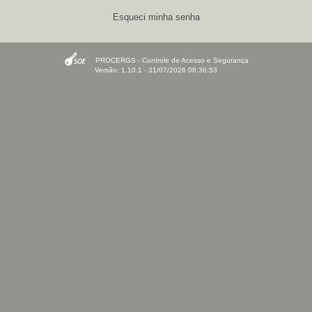
Esqueci minha senha
PROCERGS - Controle de Acesso e Segurança
Versão: 1.10.1 - 31/07/2026 08:36:53