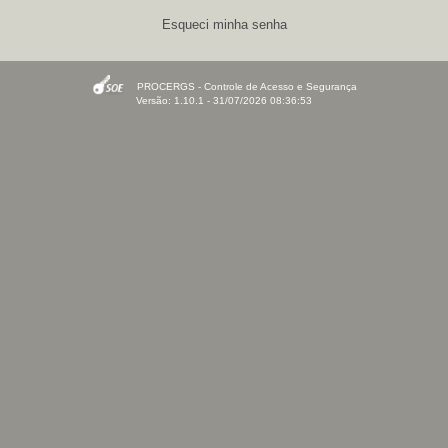
Esqueci minha senha
PROCERGS - Controle de Acesso e Segurança
Versão: 1.10.1 - 31/07/2026 08:36:53