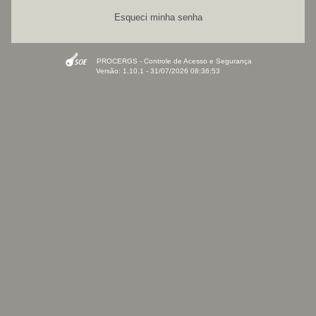
Esqueci minha senha
PROCERGS - Controle de Acesso e Segurança
Versão: 1.10.1 - 31/07/2026 08:36:53