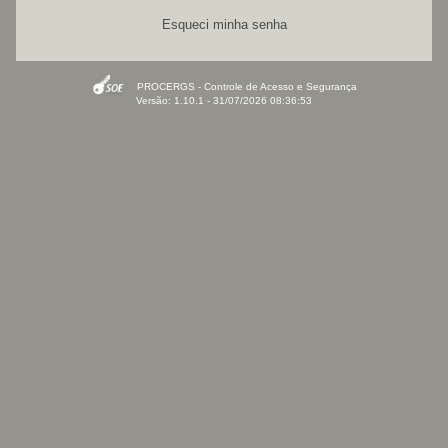
Esqueci minha senha
PROCERGS - Controle de Acesso e Segurança
Versão: 1.10.1 - 31/07/2026 08:36:53