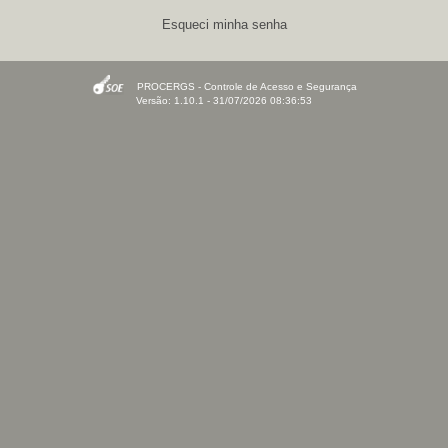
Esqueci minha senha
PROCERGS - Controle de Acesso e Segurança
Versão: 1.10.1 - 31/07/2026 08:36:53