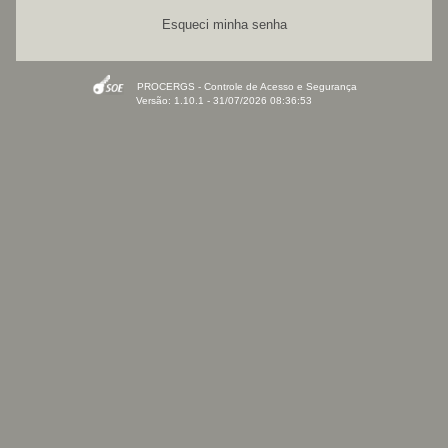
Esqueci minha senha
PROCERGS - Controle de Acesso e Segurança
Versão: 1.10.1 - 31/07/2026 08:36:53